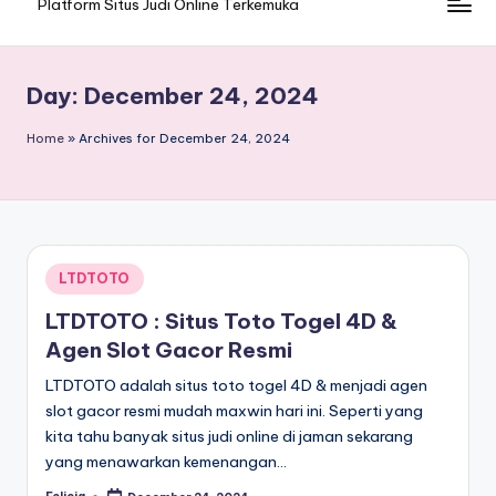
Platform Situs Judi Online Terkemuka
Hanya
disini
kalian
Day:
December 24, 2024
bisa
mendapatkan
Home
»
Archives for December 24, 2024
hadiah
dan
kemenangan
terbesar
setiap
Posted
LTDTOTO
hari
in
LTDTOTO : Situs Toto Togel 4D &
Agen Slot Gacor Resmi
LTDTOTO adalah situs toto togel 4D & menjadi agen
slot gacor resmi mudah maxwin hari ini. Seperti yang
kita tahu banyak situs judi online di jaman sekarang
yang menawarkan kemenangan…