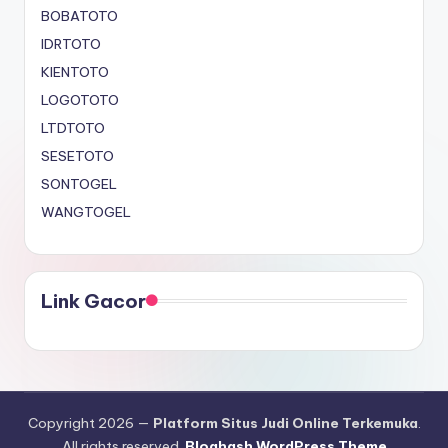
BOBATOTO
IDRTOTO
KIENTOTO
LOGOTOTO
LTDTOTO
SESETOTO
SONTOGEL
WANGTOGEL
Link Gacor
Copyright 2026 —
Platform Situs Judi Online Terkemuka
.
All rights reserved.
Bloghash WordPress Theme