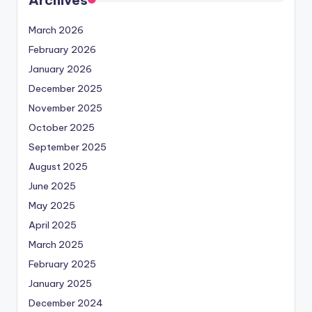
March 2026
February 2026
January 2026
December 2025
November 2025
October 2025
September 2025
August 2025
June 2025
May 2025
April 2025
March 2025
February 2025
January 2025
December 2024