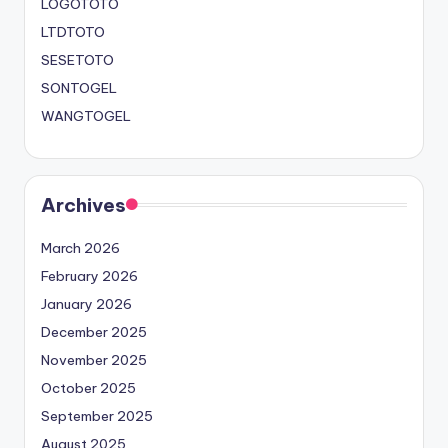
LOGOTOTO
LTDTOTO
SESETOTO
SONTOGEL
WANGTOGEL
Archives
March 2026
February 2026
January 2026
December 2025
November 2025
October 2025
September 2025
August 2025