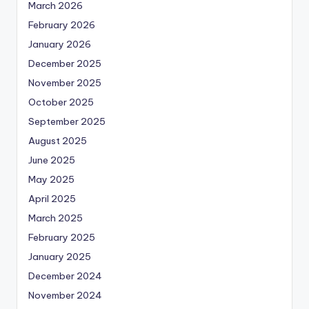
March 2026
February 2026
January 2026
December 2025
November 2025
October 2025
September 2025
August 2025
June 2025
May 2025
April 2025
March 2025
February 2025
January 2025
December 2024
November 2024