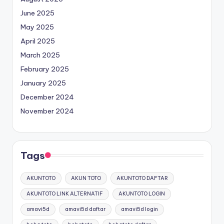
June 2025
May 2025
April 2025
March 2025
February 2025
January 2025
December 2024
November 2024
Tags
AKUNTOTO
AKUN TOTO
AKUNTOTO DAFTAR
AKUNTOTO LINK ALTERNATIF
AKUNTOTO LOGIN
amavi5d
amavi5d daftar
amavi5d login