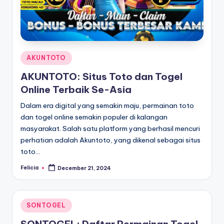
Posted
AKUNTOTO
in
AKUNTOTO: Situs Toto dan Togel
Online Terbaik Se-Asia
Dalam era digital yang semakin maju, permainan toto
dan togel online semakin populer di kalangan
masyarakat. Salah satu platform yang berhasil mencuri
perhatian adalah Akuntoto, yang dikenal sebagai situs
toto…
Felicia
December 21, 2024
Posted
by
Posted
SONTOGEL
in
SONTOGEL: Daftar Permainan Togel