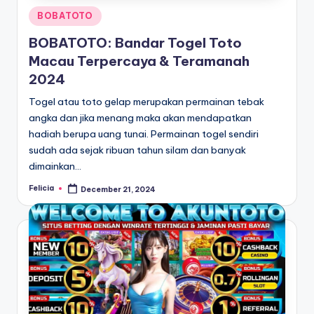
Posted
BOBATOTO
in
BOBATOTO: Bandar Togel Toto
Macau Terpercaya & Teramanah
2024
Togel atau toto gelap merupakan permainan tebak
angka dan jika menang maka akan mendapatkan
hadiah berupa uang tunai. Permainan togel sendiri
sudah ada sejak ribuan tahun silam dan banyak
dimainkan…
Felicia
December 21, 2024
Posted
by