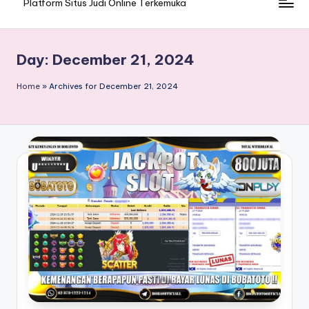
Platform Situs Judi Online Terkemuka
Hanya
disini
kalian
Day:
December 21, 2024
bisa
mendapatkan
Home
»
Archives for December 21, 2024
hadiah
dan
kemenangan
terbesar
setiap
hari