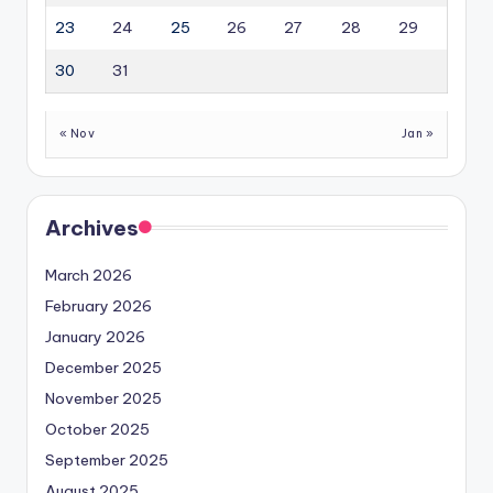
23
24
25
26
27
28
29
30
31
« Nov
Jan »
Archives
March 2026
February 2026
January 2026
December 2025
November 2025
October 2025
September 2025
August 2025